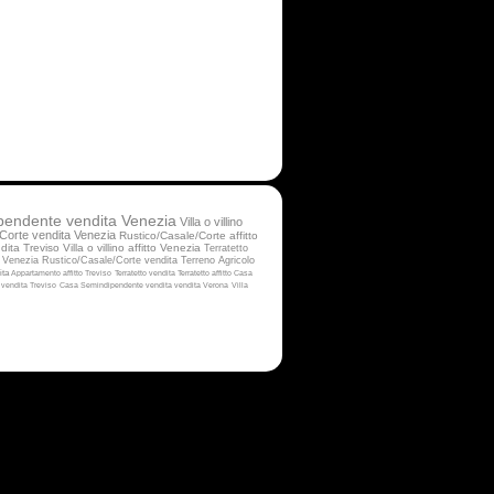
pendente vendita Venezia
Villa o villino
Corte vendita Venezia
Rustico/Casale/Corte affitto
dita Treviso
Villa o villino affitto Venezia
Terratetto
 Venezia
Rustico/Casale/Corte vendita
Terreno Agricolo
dita
Appartamento affitto Treviso
Terratetto vendita
Terratetto affitto
Casa
vendita Treviso
Casa Semindipendente vendita
vendita Verona
Villa