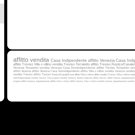
affitto
vendita
Casa Indipendente affitto Venezia
Casa Indi
affitto Treviso
Villa o villino vendita Treviso
Terratetto affitto Treviso
Rustico/Casale/
Venezia
Terratetto vendita Venezia
Casa Semindipendente affitto Treviso
Terratetto ven
affitto Venezia
affitto Venezia
Casa Semindipendente affitto
Villa o villino vendita Venezia
vendita
vendita Treviso
affitto Treviso
Rustico/Casale/Corte affitto
Villa o villino affitto
vendita Treviso
Villa o villino ven
Semindipendente vendita Treviso
Villa singola vendita Venezia
Terreno Agricolo affitto Treviso
affitto Verona
Appartamento 
singola affitto Venezia
Appartamento affitto
Villa o villino affitto Verona
Villa o villino vendita Verona
Appartamento vendita