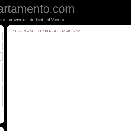
artamento.com
liare provinciale dedicato al Veneto
NESSUN RISULTATO PER QUESTA RICERCA