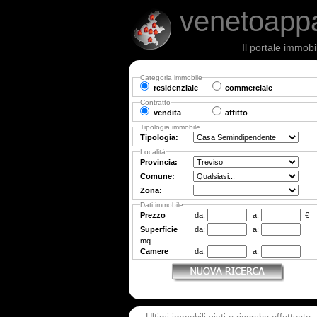
venetoapp
Il portale immobi
Categoria immobile
residenziale
commerciale
Contratto
vendita
affitto
Tipologia immobile
Tipologia:
Località
Provincia:
Comune:
Zona:
Dati immobile
Prezzo
da:
a:
€
Superficie
da:
a:
mq.
Camere
da:
a: