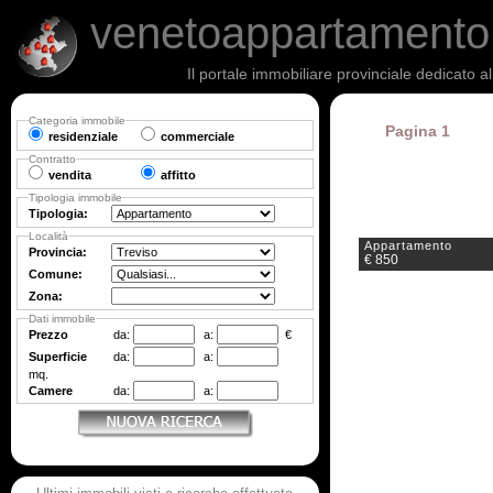
venetoappartament
Il portale immobiliare provinciale dedicato a
Categoria immobile
Pagina 1
residenziale
commerciale
Contratto
vendita
affitto
Tipologia immobile
Tipologia:
Località
Appartamento
Provincia:
€ 850
Comune:
Zona:
Dati immobile
Prezzo
da:
a:
€
Superficie
da:
a:
mq.
Camere
da:
a: