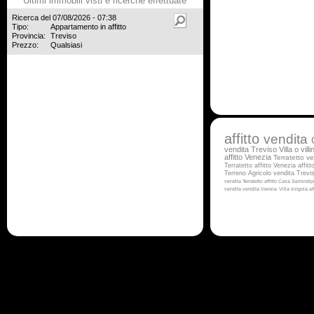
Ultimi immobili visti e ricerche effettuate
Ricerca del 07/08/2026 - 07:38
Tipo:
Appartamento in affitto
Provincia:
Treviso
Prezzo:
Qualsiasi
affitto
vendita
vendita Treviso
Villa o vill
affitto Venezia
Terratetto v
Terratetto affitto Venezia
affit
Terreno Agricolo vendita Trevi
vendita
Terratetto affitto
Casa Semindipe
vendita
vendita Verona
Villa singola af