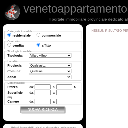
venetoappartament
Il portale immobiliare provinciale dedicato a
NESSUN RISULTATO PE
Categoria immobile
residenziale
commerciale
Contratto
vendita
affitto
Tipologia immobile
Tipologia:
Località
Provincia:
Comune:
Zona:
Dati immobile
Prezzo
da:
a:
€
Superficie
da:
a:
mq.
Camere
da:
a: