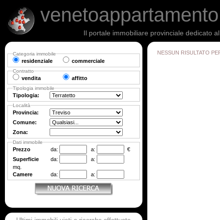
venetoappartament
Il portale immobiliare provinciale dedicato a
NESSUN RISULTATO PE
Categoria immobile
residenziale
commerciale
Contratto
vendita
affitto
Tipologia immobile
Tipologia:
Località
Provincia:
Comune:
Zona:
Dati immobile
Prezzo
da:
a:
€
Superficie
da:
a:
mq.
Camere
da:
a: