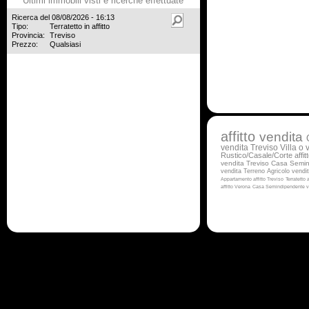
Ultimi immobili visti e ricerche effettuate
Ricerca del 08/08/2026 - 16:13
Tipo:
Terratetto in affitto
Provincia:
Treviso
Prezzo:
Qualsiasi
affitto
vendita
vendita Treviso
Villa o v
Rustico/Casale/Corte affit
vendita Treviso
Casa Semind
vendita
Terreno Agricolo vendi
Appartamento affitto Treviso
Terratetto a
affitto Verona
Casa Semindipendente v