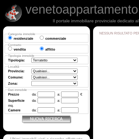
venetoappartament
Il portale immobiliare provinciale dedicato a
NESSUN RISULTATO PE
Categoria immobile
residenziale
commerciale
Contratto
vendita
affitto
Tipologia immobile
Tipologia:
Località
Provincia:
Comune:
Zona:
Dati immobile
Prezzo
da:
a:
€
Superficie
da:
a:
mq.
Camere
da:
a: