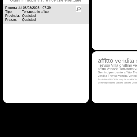
Ultimi immobili visti e ricerche effettuate
Ricerca del 08/08/2026 - 07:39
Tipo:
Terratetto in affitto
Provincia:
Qualsiasi
Prezzo:
Qualsiasi
affitto
vendita
Treviso
Villa o villino v
affitto Venezia
Terratetto 
Semindipendente affitto Tr
vendita Treviso
vendita Venez
Terratetto affitto
Villa singola vendita V
Semindipendente vendita
vendita Vero