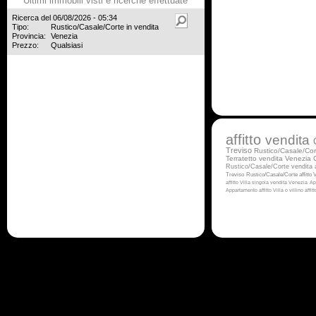
Ultimi immobili visti e ricerche effettuate
Ricerca del 06/08/2026 - 05:34
Tipo:
Rustico/Casale/Corte in vendita
Provincia:
Venezia
Prezzo:
Qualsiasi
affitto
vendita
Treviso
Rustico/Casale/Cor
Terratetto vendita Venezia
Rustico/Casale/Corte vendita
Treviso
Rustico/Casale/Corte affitto
V
affitto
Villa singola vendita Venezia
Ap
Appartamento affitto
Villa o villino affi