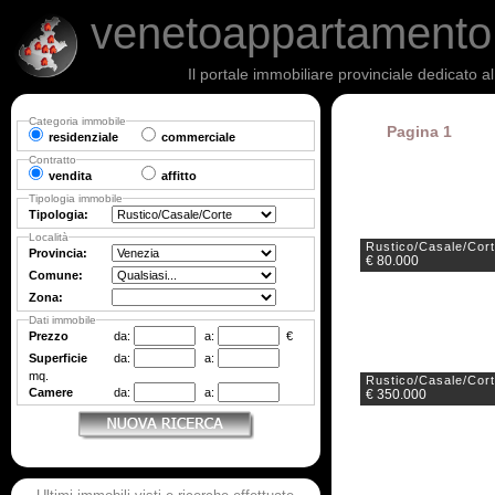
venetoappartament
Il portale immobiliare provinciale dedicato a
Categoria immobile
Pagina 1
residenziale
commerciale
Contratto
vendita
affitto
Tipologia immobile
Tipologia:
Località
Rustico/Casale/Cor
Provincia:
€ 80.000
Comune:
Zona:
Dati immobile
Prezzo
da:
a:
€
Superficie
da:
a:
mq.
Rustico/Casale/Cor
Camere
da:
a:
€ 350.000