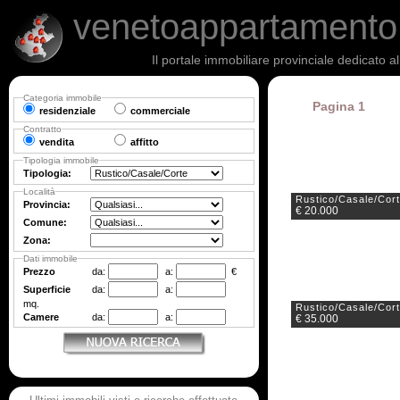
venetoappartament
Il portale immobiliare provinciale dedicato a
Categoria immobile
Pagina 1
residenziale
commerciale
Contratto
vendita
affitto
Tipologia immobile
Tipologia:
Località
Rustico/Casale/Cor
Provincia:
€ 20.000
Comune:
Zona:
Dati immobile
Prezzo
da:
a:
€
Superficie
da:
a:
mq.
Rustico/Casale/Cor
Camere
da:
a:
€ 35.000