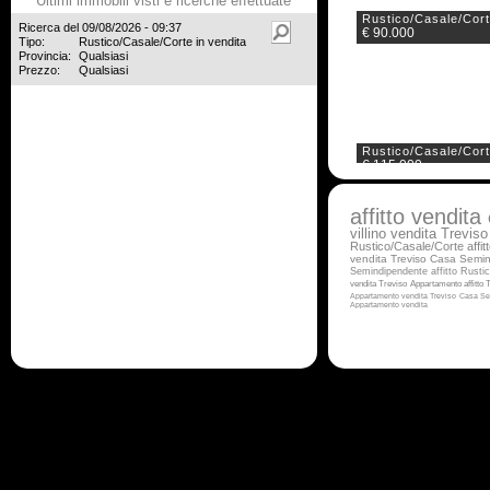
Ultimi immobili visti e ricerche effettuate
Rustico/Casale/Cor
Ricerca del 09/08/2026 - 09:37
€ 90.000
Tipo:
Rustico/Casale/Corte in vendita
Provincia:
Qualsiasi
Prezzo:
Qualsiasi
Rustico/Casale/Cor
€ 115.000
affitto
vendita
villino vendita Treviso
Rustico/Casale/Corte affit
vendita Treviso
Casa Semind
Semindipendente affitto
Rustic
Rustico/Casale/Cor
vendita Treviso
Appartamento affitto 
€ 350.000
Appartamento vendita Treviso
Casa Se
Appartamento vendita