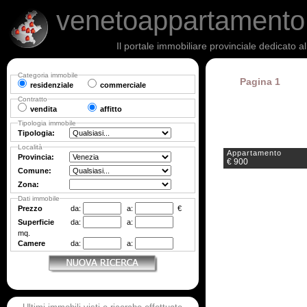
venetoappartament
Il portale immobiliare provinciale dedicato a
Categoria immobile
Pagina 1
residenziale
commerciale
Contratto
vendita
affitto
Tipologia immobile
Tipologia:
Località
Appartamento
Provincia:
€ 900
Comune:
Zona:
Dati immobile
Prezzo
da:
a:
€
Superficie
da:
a:
mq.
Camere
da:
a: