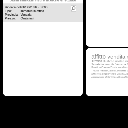
Ultimi immobili visti e ricerche effettuate
Ricerca del 06/08/2026 - 07:06
Tipo:
immobile in affitto
Provincia:
Venezia
Prezzo:
Qualsiasi
affitto
vendita
Treviso
Rustico/Casale/Cor
Terratetto vendita Venezia
Rustico/Casale/Corte vendita
Treviso
Rustico/Casale/Corte affitto
V
affitto
Villa singola vendita Venezia
Ap
Appartamento affitto
Villa o villino affi