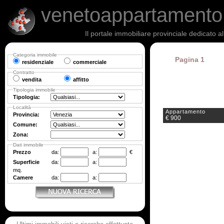
venetoappartament
Il portale immobiliare provinciale dedicato a
Categoria immobile
Pagina 1
residenziale
commerciale
Contratto
vendita
affitto
Tipologia immobile
Tipologia:
Località
Appartamento
Provincia:
€ 900
Comune:
Zona:
Dati immobile
Prezzo
da:
a:
€
Superficie
da:
a:
mq.
Camere
da:
a: