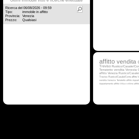
Ultimi immobili visti e ricerche effettuate
Ricerca del 06/08/2026 - 09:59
Tipo:
immobile in affitto
Provincia:
Venezia
Prezzo:
Qualsiasi
affitto
vendita
Treviso
Rustico/Casale/Cor
Terratetto vendita Venezia
affitto Venezia
Rustico/Casale
Treviso
Rustico/Casale/Corte affitto
V
vendita Venezia
Terratetto affitto
Appart
Appartamento affitto
Villa o villino affi